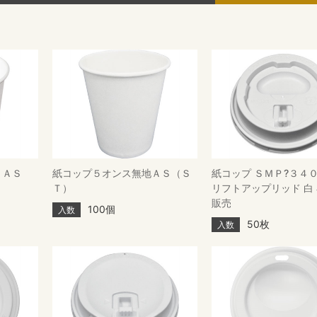
 ＡＳ
紙コップ５オンス無地ＡＳ（Ｓ
紙コップ ＳＭＰ?３４
Ｔ）
リフトアップリッド 白
販売
100個
入数
50枚
入数