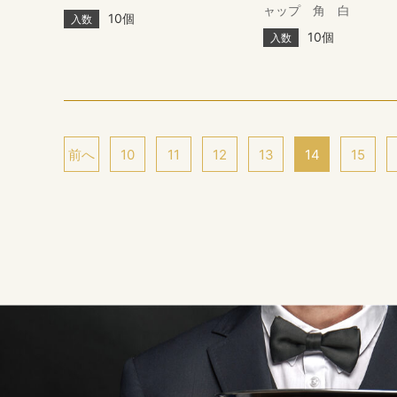
ャップ 角 白
10個
入数
10個
入数
前へ
10
11
12
13
14
15