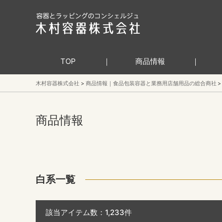
TOP
商品情報
木村容器株式会社
商品情報｜食品包装容器と業務用店舗用品の総合商社
商品情報
白系一覧
該当アイテム数：
1,233
件