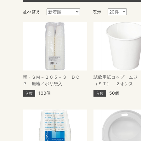
並べ替え
表示
新・ＳＭ－２０５－３ ＤＣ
試飲用紙コップ ムジ
Ｐ 無地／ポリ袋入
（ＳＴ） ２オンス
100個
50個
入数
入数