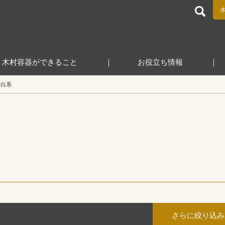
食品包装容器と業務用店舗用品の総合商社 木村容器株式会
木村容器ができること
お役立ち情報
白系
さらに絞り込