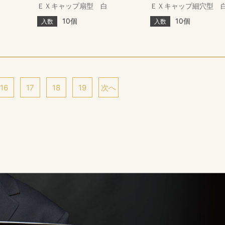
ＥＸキャップ扇型 白
ＥＸキャップ細穴型 
10個
10個
入数
入数
16
17
18
19
次へ