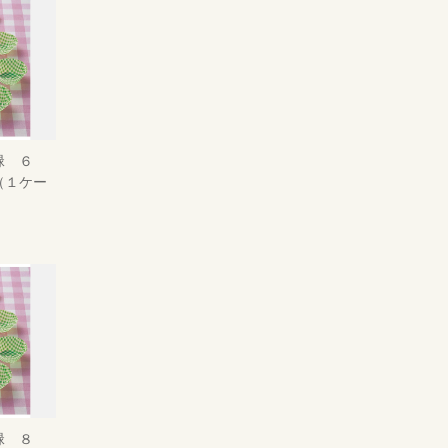
緑 ６
（１ケー
緑 ８