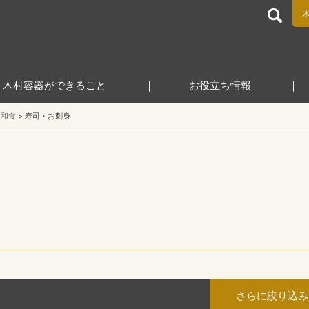
食品包装容器と業務用店舗用品の総合商社 木村容器株式会
木村容器ができること
お役立ち情報
和食
寿司・お刺身
さらに絞り込