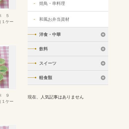
焼鳥・串料理
赤 ５
和風お弁当資材
（１ケー
洋食・中華
飲料
スイーツ
軽食類
赤 ９
現在、人気記事はありません
（１ケー