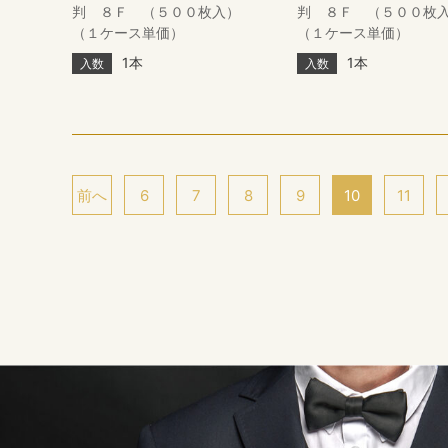
判 ８Ｆ （５００枚入）
判 ８Ｆ （５００
（１ケース単価）
（１ケース単価）
1本
1本
入数
入数
前へ
6
7
8
9
10
11