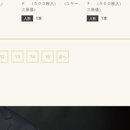
枚入）
Ｆ （５００枚入） （１ケー
Ｆ （５００枚入） 
ス単価）
ス単価）
1本
1本
入数
入数
12
13
14
15
次へ