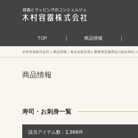
TOP
商品情報
木村容器株式会社
商品情報｜食品包装容器と業務用店舗用品の総合商社
商品情報
寿司・お刺身一覧
該当アイテム数：
2,366
件