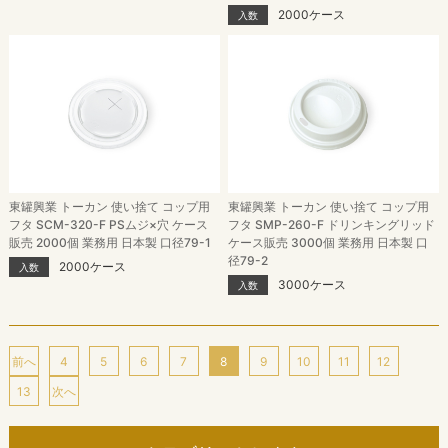
2000ケース
入数
東罐興業 トーカン 使い捨て コップ用
東罐興業 トーカン 使い捨て コップ用
フタ SCM-320-F PSムジ×穴 ケース
フタ SMP-260-F ドリンキングリッド
販売 2000個 業務用 日本製 口径79-1
ケース販売 3000個 業務用 日本製 口
径79-2
2000ケース
入数
3000ケース
入数
前へ
4
5
6
7
8
9
10
11
12
13
次へ