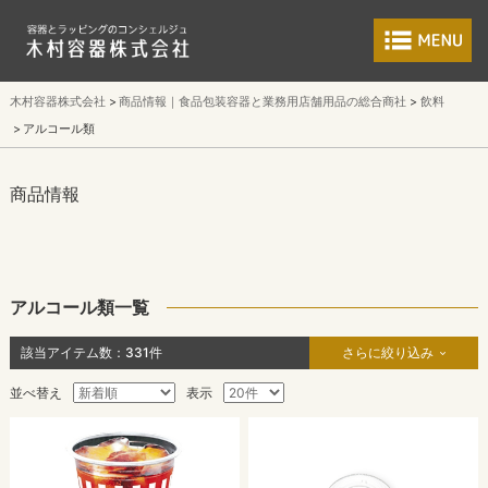
食品包装容器と業
木村容器株式会社
商品情報｜食品包装容器と業務用店舗用品の総合商社
飲料
アルコール類
商品情報
アルコール類一覧
該当アイテム数：
331
件
さらに絞り込み
並べ替え
表示