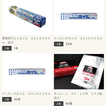
業務用アルミホイル ３０ｃｍＸ５０
クッキングホイル ３０ｃｍＸ５０ｍ
ｍ 紙刃
20本
入数
1本
入数
クッキングホイル ３０ｃｍＸ２５ｍ
Ｂａｓｉｃ ＰＥ １０号 １００枚
袋入
40本
入数
80冊
入数