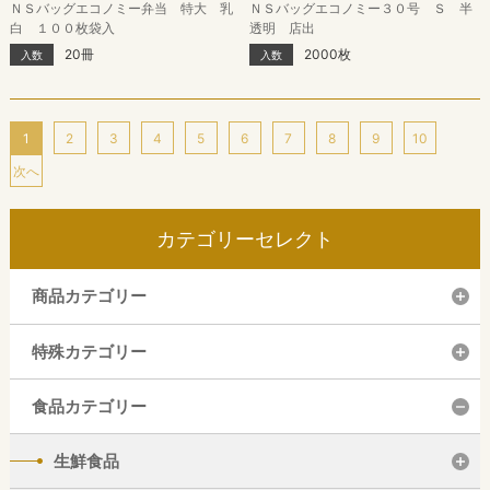
ＮＳバッグエコノミー弁当 特大 乳
ＮＳバッグエコノミー３０号 Ｓ 半
白 １００枚袋入
透明 店出
20冊
2000枚
入数
入数
1
2
3
4
5
6
7
8
9
10
次へ
カテゴリーセレクト
商品カテゴリー
特殊カテゴリー
食品カテゴリー
生鮮食品