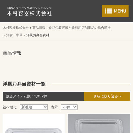
食品包装容器と業
木村容器株式会社
商品情報｜食品包装容器と業務用店舗用品の総合商社
洋食・中華
洋風お弁当資材
商品情報
洋風お弁当資材一覧
該当アイテム数：
1,032
件
さらに絞り込み
並べ替え
表示