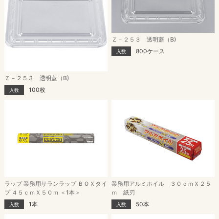
Ｚ－２５３ 透明蓋（B)
800ケース
入数
Ｚ－２５３ 透明蓋（B)
100枚
入数
ラップ 業務用サランラップ ＢＯＸタイ
業務用アルミホイル ３０ｃｍＸ２５
プ ４５ｃｍＸ５０ｍ ＜1本＞
ｍ 紙刃
1本
50本
入数
入数