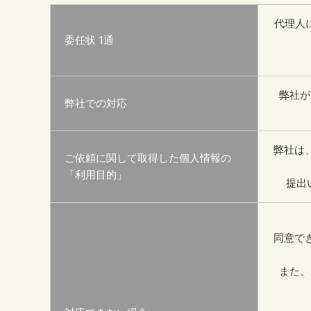
代理人
委任状 1通
弊社が
弊社での対応
弊社は
ご依頼に関して取得した個人情報の
「利用目的」
提出
同意で
また、