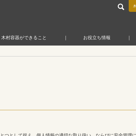
食品包装容器と業務用店舗用品の総合商社 木村容器株式会
木村容器ができること
お役立ち情報
とつとして捉え、個人情報の適切な取り扱い、ならびに安全管理