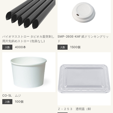
バイオマスストロー タピオカ蓋突刺し
SMP-260E-KAF 紙ドリンキングリッ
用片先斜めストロー (包装なし)
ド
4000本
1500個
入数
入数
CO-5L ムジ
100個
入数
Ｚ－２５３ 透明蓋（B)