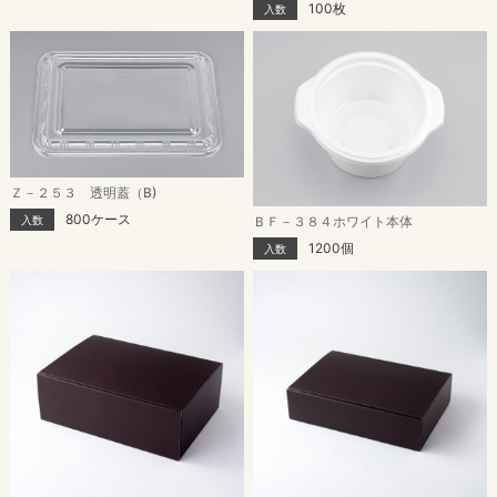
100枚
入数
Ｚ－２５３ 透明蓋（B)
800ケース
入数
ＢＦ－３８４ホワイト本体
1200個
入数