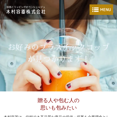
食品包装容器と業
港区麻布台にある総合商社
贈る人や包む人の
思いも包みたい
木村容器は、信頼でき高品質な商品の提供・提案を企業理念とし、