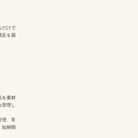
）
るだけで
満足を届
品を素材
れ管理し
管理、常
・短納期