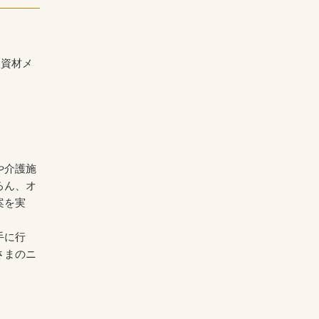
装資材メ
や介護施
ろん、オ
案を実
手に行
さまのニ