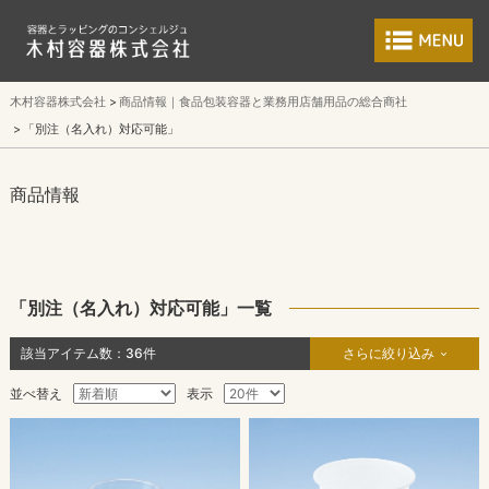
食品包装容器と業
木村容器株式会社
商品情報｜食品包装容器と業務用店舗用品の総合商社
「別注（名入れ）対応可能」
商品情報
「別注（名入れ）対応可能」一覧
該当アイテム数：
36
件
さらに絞り込み
並べ替え
表示