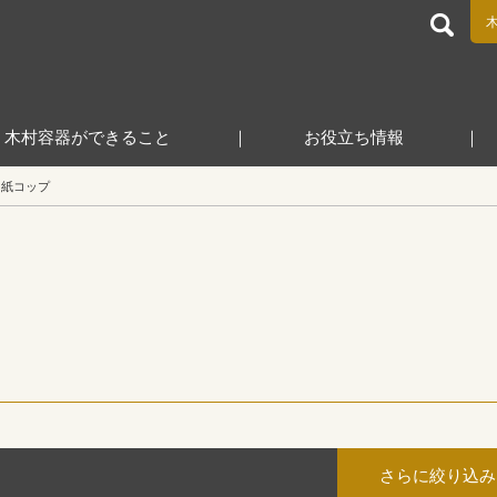
食品包装容器と業務用店舗用品の総合商社 木村容器株式会
木村容器ができること
お役立ち情報
紙コップ
さらに絞り込