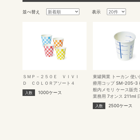
並べ替え
表示
ＳＭＰ－２５０Ｅ ＶＩＶＩ
東罐興業 トーカン 使い
Ｄ ＣＯＬＯＲアソート４
療用コップ SM-205-3
般内メモリ ケース販売 
1000ケース
入数
業務用 7オンス 211ml
2500ケース
入数