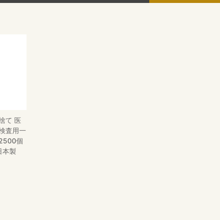
捨て 医
 検査用一
2500個
 日本製