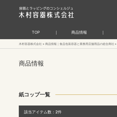
TOP
商品情報
木村容器株式会社
商品情報｜食品包装容器と業務用店舗用品の総合商社
商品情報
紙コップ一覧
該当アイテム数：
2
件