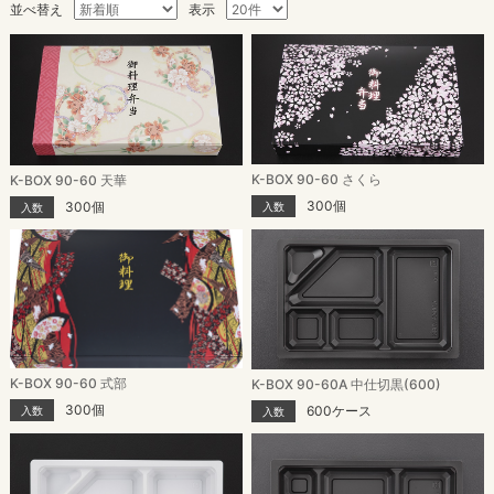
並べ替え
表示
K-BOX 90-60 さくら
K-BOX 90-60 天華
300個
300個
入数
入数
K-BOX 90-60 式部
K-BOX 90-60A 中仕切黒(600)
300個
600ケース
入数
入数