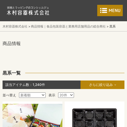
食品包装容器と業
木村容器株式会社
商品情報｜食品包装容器と業務用店舗用品の総合商社
黒系
商品情報
黒系一覧
該当アイテム数：
1,240
件
さらに絞り込み
並べ替え
表示