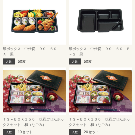
紙ボックス 中仕切 ９０－６０
紙ボックス 中仕切 ９０－６０ Ｂ
Ａ 黒
－２ 黒
50枚
50枚
入数
入数
ＴＳ－ＢＯＸ１５０ 味彩ごぜんボッ
ＴＳ－ＢＯＸ１３０ 味彩ごぜんボッ
クスセット 和（なごみ）
クスセット 和（なごみ）
10セット
20セット
入数
入数