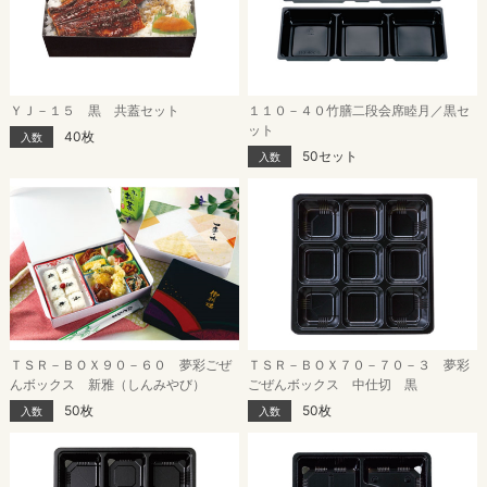
ＹＪ－１５ 黒 共蓋セット
１１０－４０竹膳二段会席睦月／黒セ
ット
40枚
入数
50セット
入数
ＴＳＲ－ＢＯＸ９０－６０ 夢彩ごぜ
ＴＳＲ－ＢＯＸ７０－７０－３ 夢彩
んボックス 新雅（しんみやび）
ごぜんボックス 中仕切 黒
50枚
50枚
入数
入数