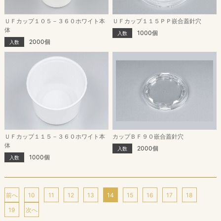
ＵＦカップ１０５－３６０ホワイト本
ＵＦカップ１１５ＰＰ嵌合蓋針穴
体
1000個
入数
2000個
入数
ＵＦカップ１１５－３６０ホワイト本
カップＢＦ９０嵌合蓋針穴
体
2000個
入数
1000個
入数
前へ
10
11
12
13
14
15
16
17
18
19
次へ