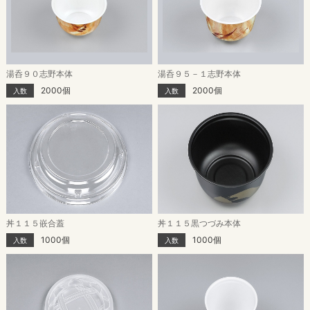
湯呑９０志野本体
湯呑９５－１志野本体
2000個
2000個
入数
入数
丼１１５嵌合蓋
丼１１５黒つづみ本体
1000個
1000個
入数
入数