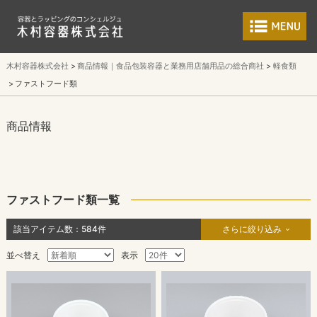
食品包装容器と業
木村容器株式会社
商品情報｜食品包装容器と業務用店舗用品の総合商社
軽食類
ファストフード類
商品情報
ファストフード類一覧
該当アイテム数：
584
件
さらに絞り込み
並べ替え
表示