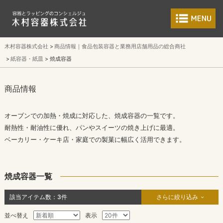
食品包装容器と業
木村容器株式会社
商品情報｜食品包装容器と業務用店舗用品の総合商社
紙容器・紙皿
焼成容器
商品情報
オーブンでの加熱・焼成に対応した、焼成容器の一覧です。
耐熱性・耐油性に優れ、パンやスイーツの焼き上げに最適。
ベーカリー・ケーキ店・家庭での製菓に幅広く活用できます。
焼成容器一覧
該当アイテム数：
3
件
さらに絞り込み
並べ替え
表示