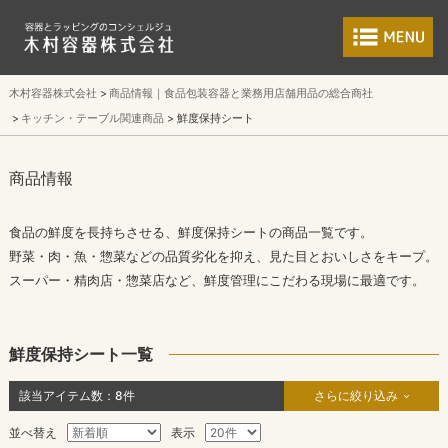
食品包装容器と業
木村容器株式会社
商品情報｜食品包装容器と業務用店舗用品の総合商社
キッチン・テーブル関連商品
鮮度保持シート
商品情報
食品の鮮度を長持ちさせる、鮮度保持シートの商品一覧です。
野菜・肉・魚・惣菜などの品質劣化を抑え、見た目とおいしさをキープ。
スーパー・精肉店・惣菜店など、鮮度管理にこだわる現場に最適です。
鮮度保持シート一覧
該当アイテム数：
8
件
さらに絞り込み
並べ替え
表示