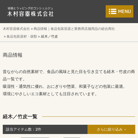
食品包装容器と業
木村容器株式会社
商品情報｜食品包装容器と業務用店舗用品の総合商社
食品包装資材・袋類
経木／竹皮
商品情報
昔ながらの自然素材で、食品の風味と見た目を引き立てる経木・竹皮の商
品一覧です。
吸湿性・通気性に優れ、おにぎりや惣菜、和菓子などの包装に最適。
環境にやさしいエコ素材としても注目されています。
経木／竹皮一覧
該当アイテム数：
2
件
さらに絞り込み