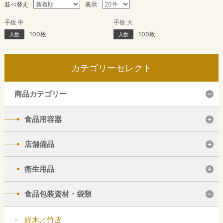
並べ替え
表示
手板 中
手板 大
100枚
100枚
入数
入数
カテゴリーセレクト
商品カテゴリー
食品用容器
店舗備品
衛生用品
食品包装資材・袋類
経木／竹皮