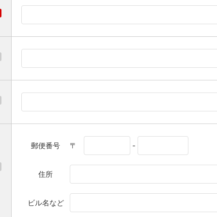
郵便番号
〒
-
住所
ビル名など