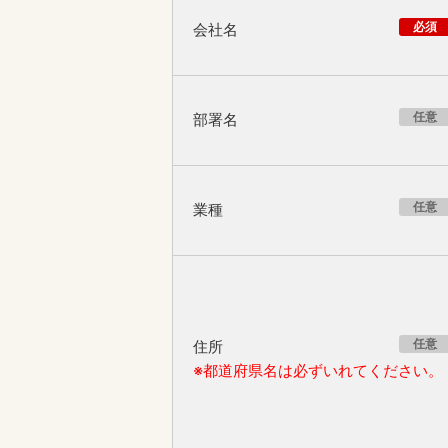
必須
会社名
任意
部署名
任意
業種
任意
住所
※都道府県名は必ずいれてください。