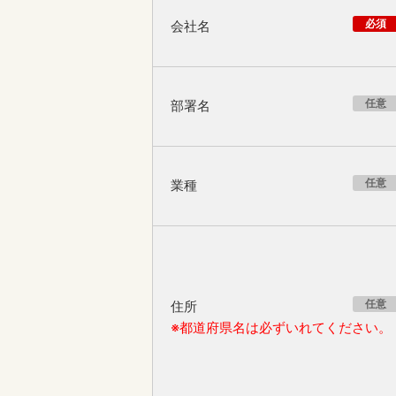
必須
会社名
任意
部署名
任意
業種
任意
住所
※都道府県名は必ずいれてください。