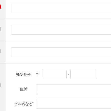
郵便番号
〒
-
住所
ビル名など