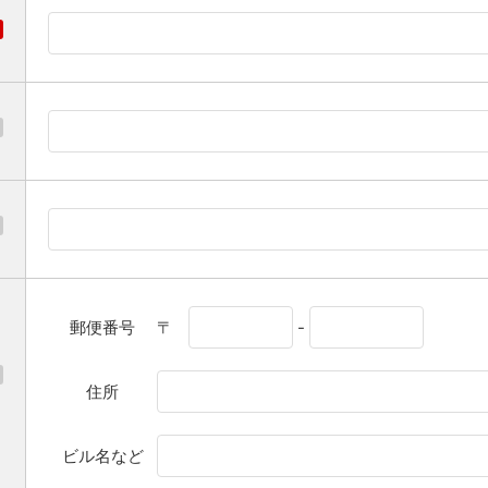
郵便番号
〒
-
住所
ビル名など