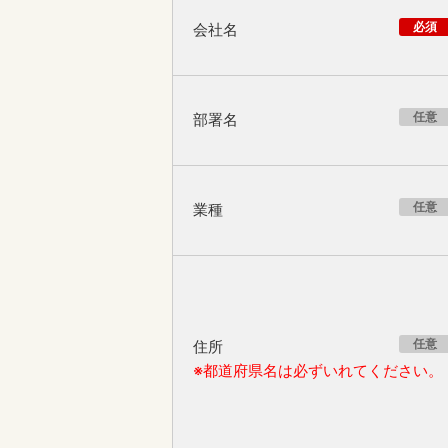
必須
会社名
任意
部署名
任意
業種
任意
住所
※都道府県名は必ずいれてください。