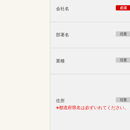
必須
会社名
任意
部署名
任意
業種
任意
住所
※都道府県名は必ずいれてください。