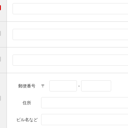
郵便番号
〒
-
住所
ビル名など