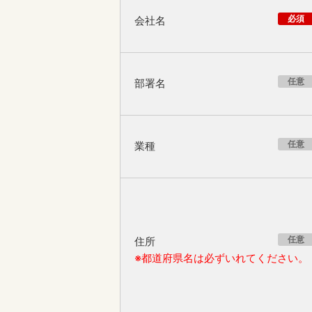
必須
会社名
任意
部署名
任意
業種
任意
住所
※都道府県名は必ずいれてください。