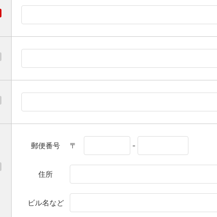
郵便番号
〒
-
住所
ビル名など