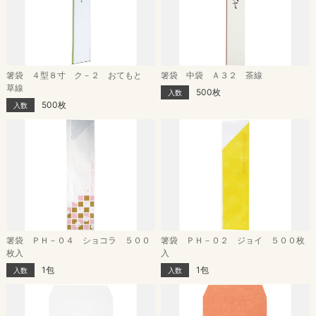
箸袋 ４型８寸 ク－２ おてもと
箸袋 中袋 Ａ３２ 茶線
草線
500枚
入数
500枚
入数
箸袋 ＰＨ－０４ ショコラ ５００
箸袋 ＰＨ－０２ ジョイ ５００枚
枚入
入
1包
1包
入数
入数