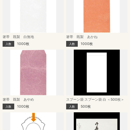
箸帯 既製 白無地
箸帯 既製 あかね
1000枚
1000枚
入数
入数
箸帯 既製 あやめ
スプーン袋 スプーン袋 白 ＜500枚＞
1000枚
500枚
入数
入数