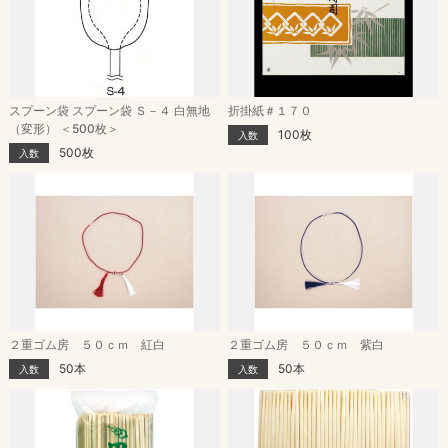
スプーン袋 スプーン袋 Ｓ－４ 白無地
折掛紙＃１７０
（変形） ＜500枚＞
100枚
入数
500枚
入数
２重ゴム房 ５０ｃｍ 紅白
２重ゴム房 ５０ｃｍ 紫白
50本
50本
入数
入数