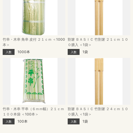
竹串・木串 角串 皮付 ２１ｃｍ ＜1000
割箸 ＢＡＳＩＣ 竹割箸 ２１ｃｍ １０
本＞
０膳入 ＜1袋＞
1000本
1袋
入数
入数
竹串・木串 平串（６ｍｍ幅）２１ｃｍ
割箸 ＢＡＳＩＣ 竹割箸 ２４ｃｍ １０
１００本袋 ＜100本＞
０膳入 ＜1袋＞
100本
1袋
入数
入数