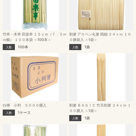
竹串・木串 田楽串 １５ｃｍ（７．５ｍ
割箸 アスペン丸箸 両細 ２４ｃｍ １０
ｍ幅） １００本袋 ＜100本＞
０膳袋入 ＜1袋＞
100本
1袋
入数
入数
白樺 小判 ５０００膳入
割箸 ＢＡＳＩＣ 竹天削箸 ２４ｃｍ １
００膳入 ＜1袋＞
1ケース
入数
1袋
入数