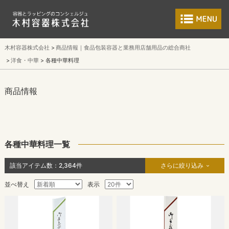
食品包装容器と業
木村容器株式会社
商品情報｜食品包装容器と業務用店舗用品の総合商社
洋食・中華
各種中華料理
商品情報
各種中華料理一覧
該当アイテム数：
2,364
件
さらに絞り込み
並べ替え
表示