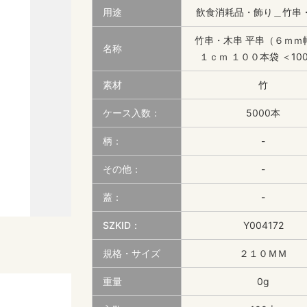
用途
飲食消耗品・飾り＿竹串
竹串・木串 平串（６ｍｍ
名称
１ｃｍ １００本袋 ＜10
素材
竹
ケース入数：
5000本
柄：
-
その他：
-
蓋：
-
SZKID：
Y004172
規格・サイズ
２１０ＭＭ
重量
0g