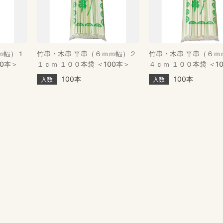
ｍ幅）１
竹串・木串 平串（６ｍｍ幅）２
竹串・木串 平串（６ｍ
00本＞
１ｃｍ １００本袋 ＜100本＞
４ｃｍ １００本袋 ＜1
100本
100本
入数
入数