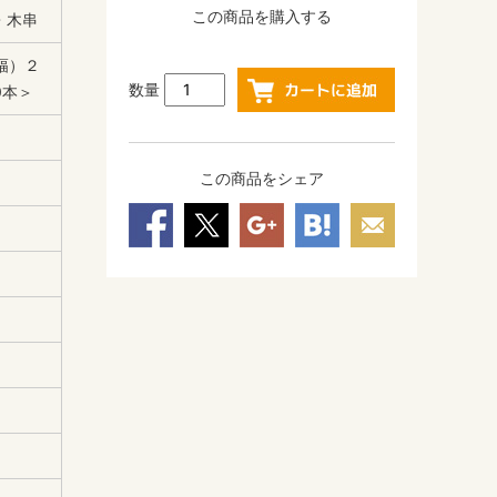
この商品を購入する
・木串
幅）２
数量
0本＞
この商品をシェア