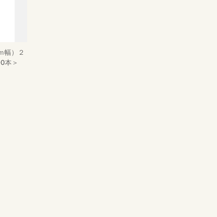
ｍ幅）２
00本＞