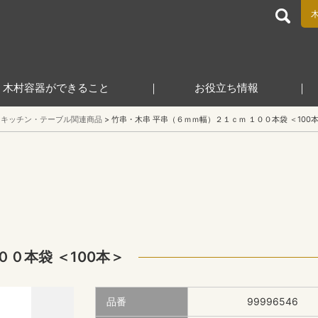
食品包装容器と業務用店舗用品の総合商社 木村容器株式会
木村容器ができること
お役立ち情報
キッチン・テーブル関連商品
竹串・木串 平串（６ｍｍ幅）２１ｃｍ １００本袋 ＜100
０本袋 ＜100本＞
品番
99996546