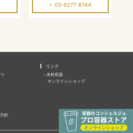
03-6277-8744
リンク
つ
木村容器
オンラインショップ
方針