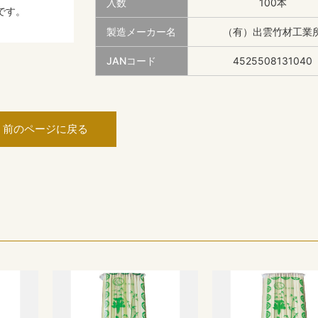
入数
100本
です。
製造メーカー名
（有）出雲竹材工業
JANコード
4525508131040
前のページに戻る