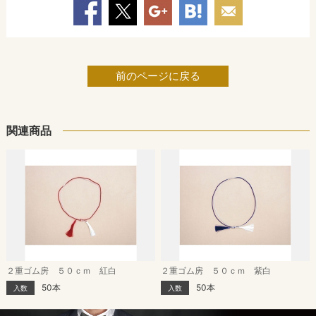
前のページに戻る
関連商品
２重ゴム房 ５０ｃｍ 紅白
２重ゴム房 ５０ｃｍ 紫白
50本
50本
入数
入数