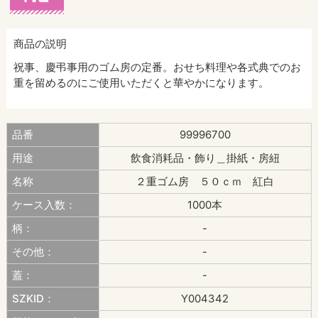
商品の説明
祝事、慶弔事用のゴム房の定番。おせち料理や各式典でのお
重を留めるのにご使用いただくと華やかになります。
品番
99996700
用途
飲食消耗品・飾り＿掛紙・房紐
名称
２重ゴム房 ５０ｃｍ 紅白
ケース入数：
1000本
柄：
-
その他：
-
蓋：
-
SZKID：
Y004342