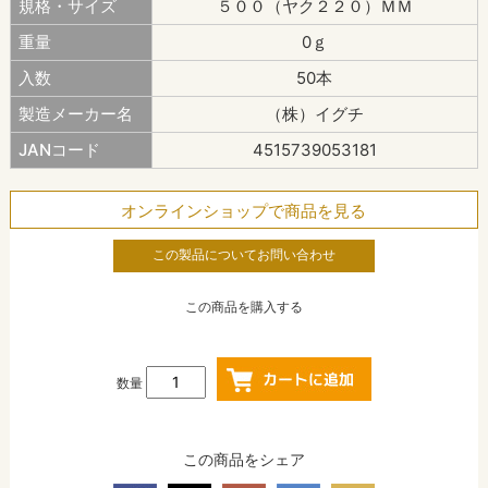
規格・サイズ
５００（ヤク２２０）ＭＭ
重量
0ｇ
入数
50本
製造メーカー名
（株）イグチ
JANコード
4515739053181
オンラインショップで商品を見る
この製品についてお問い合わせ
この商品を購入する
数量
この商品をシェア