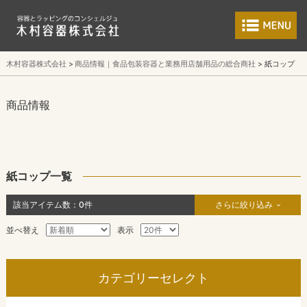
食品包装容器と業
木村容器株式会社
商品情報｜食品包装容器と業務用店舗用品の総合商社
紙コップ
商品情報
紙コップ一覧
該当アイテム数：
0
件
さらに絞り込み
並べ替え
表示
カテゴリーセレクト