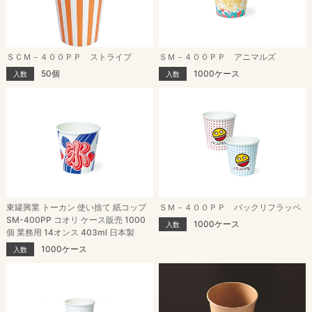
ＳＣＭ－４００ＰＰ ストライプ
ＳＭ－４００ＰＰ アニマルズ
50個
1000ケース
入数
入数
東罐興業 トーカン 使い捨て 紙コップ
ＳＭ－４００ＰＰ パックリフラッペ
SM-400PP コオリ ケース販売 1000
1000ケース
入数
個 業務用 14オンス 403ml 日本製
1000ケース
入数