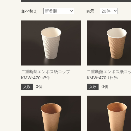
並べ替え
表示
二重断熱エンボス紙コップ
二重断熱エンボス紙コ
KMW-470 ﾎﾜｲﾄ
KMW-470 ﾅﾁｭﾗﾙ
0個
0個
入数
入数