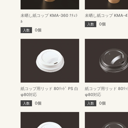
未晒し紙コップ KMA-360 ﾅﾁｭﾗ
未晒し紙コップ KMA-470
ﾙ
0個
入数
0個
入数
紙コップ用リッド 80ﾘｯﾄﾞ PS 白
紙コップ用リッド 80ﾘｯﾄ
φ80対応
φ80対応
0個
0個
入数
入数