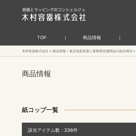
TOP
商品情報
木村容器株式会社
商品情報｜食品包装容器と業務用店舗用品の総合商社
商品情報
紙コップ一覧
該当アイテム数：
236
件