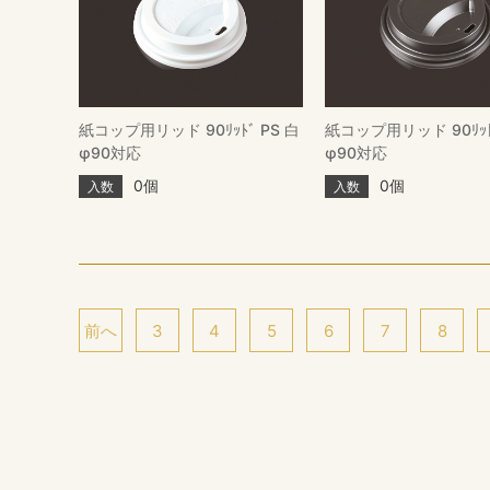
紙コップ用リッド 90ﾘｯﾄﾞ PS 白
紙コップ用リッド 90ﾘｯﾄ
φ90対応
φ90対応
0個
0個
入数
入数
前へ
3
4
5
6
7
8