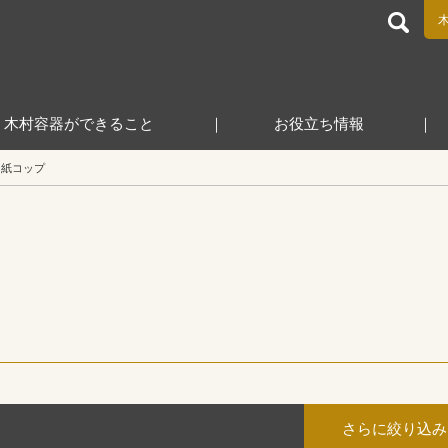
食品包装容器と業務用店舗用品の総合商社 木村容器株式会
木村容器ができること
お役立ち情報
紙コップ
さらに絞り込