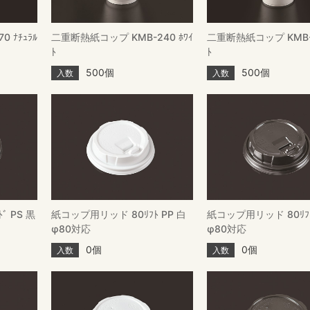
 ﾅﾁｭﾗﾙ
二重断熱紙コップ KMB-240 ﾎﾜｲ
二重断熱紙コップ KMB-3
ﾄ
ﾄ
500個
500個
入数
入数
ﾞ PS 黒
紙コップ用リッド 80ﾘﾌﾄ PP 白
紙コップ用リッド 80ﾘﾌﾄ
φ80対応
φ80対応
0個
0個
入数
入数