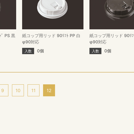
ﾞ PS 黒
紙コップ用リッド 90ﾘﾌﾄ PP 白
紙コップ用リッド 90ﾘﾌﾄ
φ90対応
φ90対応
0個
0個
入数
入数
9
10
11
12