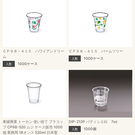
ＣＰ９８－４１５ ハワイアンドリー
ＣＰ９８－４１５ パームツリー
ム
1000ケース
入数
1000ケース
入数
東罐興業 トーカン 使い捨て プラコッ
DIP-212P パティシエ白 7oz
プ CP98-520 ムジ ケース販売 1000
1000個
入数
個 業務用 18オンス 520ml 日本製