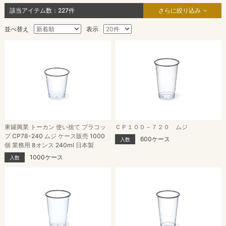
該当アイテム数：
227
件
さらに絞り込み
並べ替え
表示
東罐興業 トーカン 使い捨て プラコッ
ＣＰ１００－７２０ ムジ
プ CP78-240 ムジ ケース販売 1000
600ケース
入数
個 業務用 8オンス 240ml 日本製
1000ケース
入数