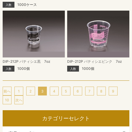
1000ケース
入数
DIP-212P パティシエ黒 7oz
DIP-212P パティシエピンク 7oz
1000個
1000個
入数
入数
前へ
1
2
3
4
5
6
7
8
9
10
次へ
カテゴリーセレクト