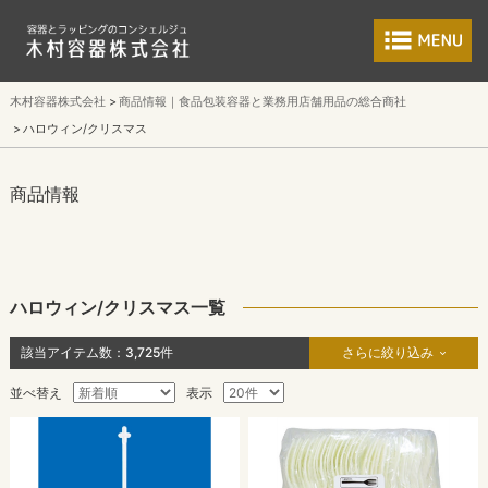
食品包装容器と業
木村容器株式会社
商品情報｜食品包装容器と業務用店舗用品の総合商社
ハロウィン/クリスマス
商品情報
ハロウィン/クリスマス一覧
該当アイテム数：
3,725
件
さらに絞り込み
並べ替え
表示