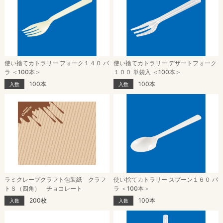
使い捨てカトラリー フォーク１４０ バ
使い捨てカトラリー デザートフォーク
ラ ＜100本＞
１００ 単袋入 ＜100本＞
100本
100本
入数
入数
ラミクレープクラフト包装紙 クラフ
使い捨てカトラリー スプーン１６０ バ
トＳ（四角） チョコレート
ラ ＜100本＞
200枚
100本
入数
入数