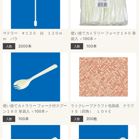
マドラー ＃１２０ 白 １２０ｍ
使い捨てカトラリー フォーク１４０ 単
ｍ バラ
袋入 ＜100本＞
2000本
100本
入数
入数
使い捨てカトラリー フォーク付スプー
ラミクレープクラフト包装紙 クラフ
ン１６０ 単袋入 ＜100本＞
トＳ（四角） ＬＯＶＥ
100本
200枚
入数
入数