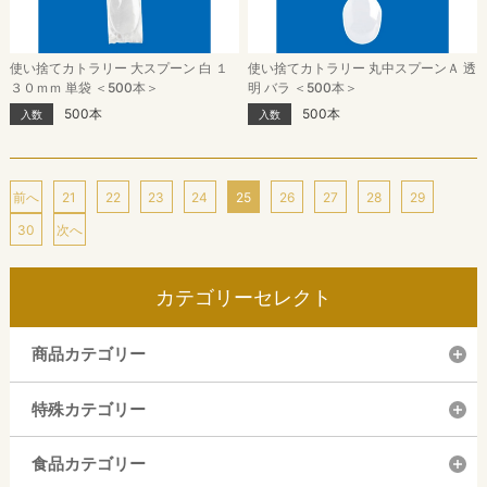
使い捨てカトラリー 大スプーン 白 １
使い捨てカトラリー 丸中スプーンＡ 透
３０ｍｍ 単袋 ＜500本＞
明 バラ ＜500本＞
500本
500本
入数
入数
前へ
21
22
23
24
25
26
27
28
29
30
次へ
カテゴリーセレクト
商品カテゴリー
特殊カテゴリー
食品カテゴリー