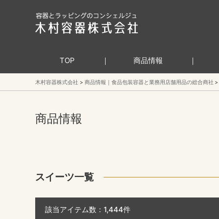
TOP
商品情報
木村容器株式会社
商品情報｜食品包装容器と業務用店舗用品の総合商社
商品情報
スイーツ一覧
該当アイテム数：
1,444
件