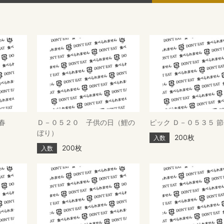
春
Ｄ－０５２０ 子供の日（鯉の
ピック Ｄ－０５３５ 節
ぼり）
200枚
入数
200枚
入数