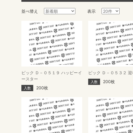
並べ替え
表示
ピック Ｄ－０５１９ ハッピーイ
ピック Ｄ－０５３２ 迎
ースター
200枚
入数
200枚
入数