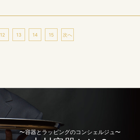
12
13
14
15
次へ
〜容器とラッピングのコンシェルジュ〜