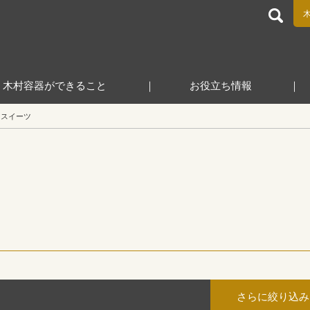
食品包装容器と業務用店舗用品の総合商社 木村容器株式会
木村容器ができること
お役立ち情報
スイーツ
さらに絞り込