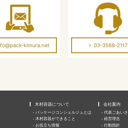
nfo@pack-kimura.net
03-3568-2117
木村容器について
会社案内
パッケージコンシェルジュとは
代表ごあいさ
木村容器ができること
経営理念
お役立ち情報
行動指針