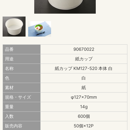
品番
90670022
用途
紙カップ
名称
紙カップ KM127-520 本体 白
色
白
素材
紙
規格・サイズ
φ127×70mm
重量
14g
入数
600個
販売内容
50個×12P