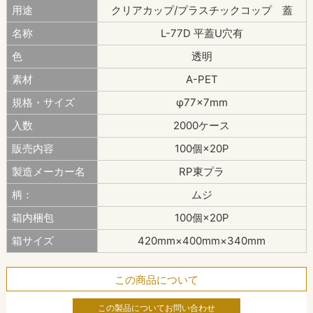
用途
クリアカップ/プラスチックコップ 蓋
名称
L-77D 平蓋U穴有
色
透明
素材
A-PET
規格・サイズ
φ77×7mm
入数
2000ケース
販売内容
100個×20P
製造メーカー名
RP東プラ
柄：
ムジ
箱内梱包
100個×20P
箱サイズ
420mm×400mm×340mm
この商品について
この製品についてお問い合わせ