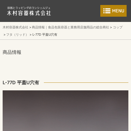
食品包装容器と業
木村容器株式会社
商品情報｜食品包装容器と業務用店舗用品の総合商社
コップ
フタ（リッド）
L-77D 平蓋U穴有
商品情報
L-77D 平蓋U穴有