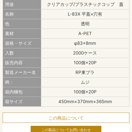
用途
クリアカップ/プラスチックコップ 蓋
名称
L-83X 平蓋×穴有
色
透明
素材
A-PET
規格・サイズ
φ83×8mm
入数
2000ケース
販売内容
100個×20P
製造メーカー名
RP東プラ
柄：
ムジ
箱内梱包
100個×20P
箱サイズ
450mm×370mm×365mm
この商品について
この製品についてお問い合わせ