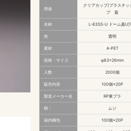
クリアカップ/プラスチッ
用途
プ 蓋
名称
L-83SS-U ドーム蓋U
色
透明
素材
A-PET
規格・サイズ
φ83×26mm
入数
2000個
販売内容
100個×20P
製造メーカー名
RP東プラ
柄：
ムジ
箱内梱包
100個×20P