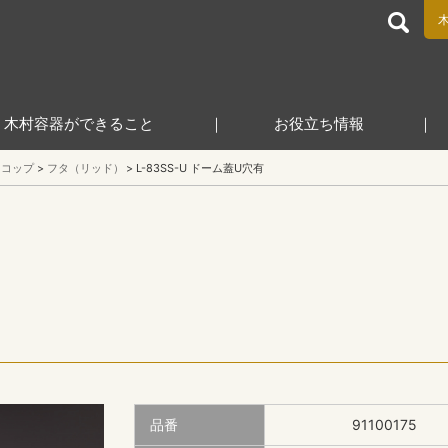
食品包装容器と業務用店舗用品の総合商社 木村容器株式会
木村容器ができること
お役立ち情報
コップ
フタ（リッド）
L-83SS-U ドーム蓋U穴有
品番
91100175