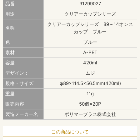
品番
91299027
用途
クリアーカップシリーズ
クリアーカップシリーズ 89－14オンス
名称
カップ ブルー
色
ブルー
素材
A-PET
容量
420ml
デザイン：
ムジ
規格・サイズ
φ89×114.5×56.5mm(420ml)
重量
11g
販売内容
50個×20P
製造メーカー名
ポリマープラス株式会社
この商品について