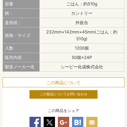
容量
ごはん：約510g
柄：
カントリー
蓋形状：
外嵌合
232mm×142mm×45mm(ごはん：約
規格・サイズ
510g)
入数
1200個
販売内容
50個×24P
製造メーカー名
シーピー化成株式会社
この商品について
この製品についてお問い合わせ
この商品をシェア