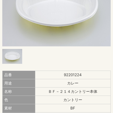
品番
92201224
用途
カレー
名称
ＢＦ－２１４カントリー本体
色
カントリー
素材
BF