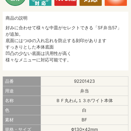
商品の説明
好みに合わせて様々な中皿がセレクトできる「SF弁当57」
が追加。
底面にはつゆの入れ忘れを防止する刻印があります
すっきりとした本体底面
凹凸の少ない底面は汎用性が高く
様々なメニューに対応可能です。
品番
92201423
用途
弁当
名称
ＢＦ丸わん１３ホワイト本体
色
白
素材
BF
規格・サイズ
Φ130×42mm