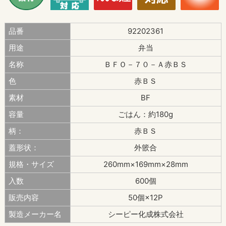
品番
92202361
用途
弁当
名称
ＢＦＯ－７０－Ａ赤ＢＳ
色
赤ＢＳ
素材
BF
容量
ごはん：約180g
柄：
赤ＢＳ
蓋形状：
外篏合
規格・サイズ
260mm×169mm×28mm
入数
600個
販売内容
50個×12P
製造メーカー名
シーピー化成株式会社