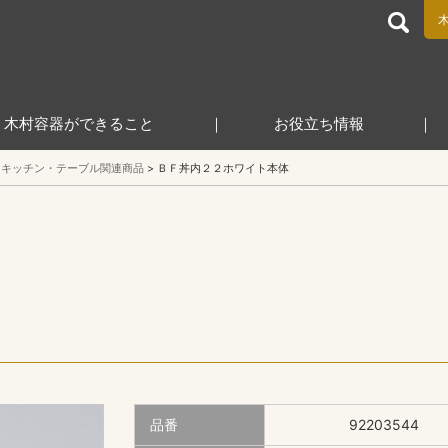
食品包装容器と業務用店舗用品の総合商社 木村容器株式会
木村容器ができること
お役立ち情報
キッチン・テーブル関連商品
ＢＦ丼内２２ホワイト本体
品番
92203544