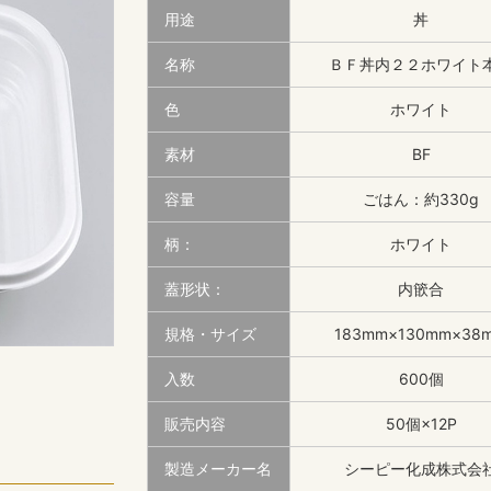
用途
丼
名称
ＢＦ丼内２２ホワイト
色
ホワイト
素材
BF
容量
ごはん：約330g
柄：
ホワイト
蓋形状：
内篏合
規格・サイズ
183mm×130mm×38
入数
600個
販売内容
50個×12P
製造メーカー名
シーピー化成株式会