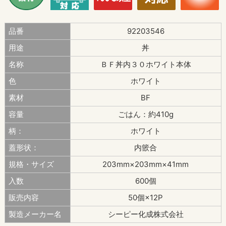
品番
92203546
用途
丼
名称
ＢＦ丼内３０ホワイト本体
色
ホワイト
素材
BF
容量
ごはん：約410g
柄：
ホワイト
蓋形状：
内篏合
規格・サイズ
203mm×203mm×41mm
入数
600個
販売内容
50個×12P
製造メーカー名
シーピー化成株式会社