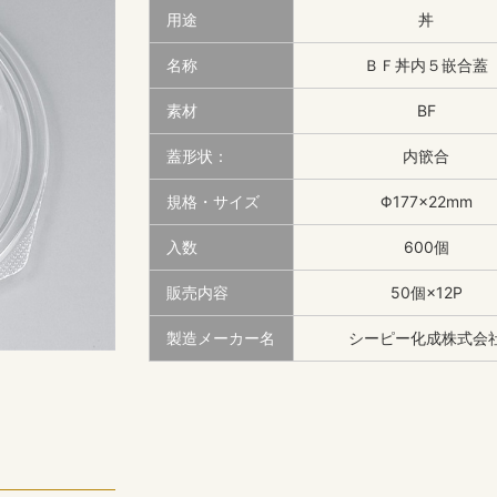
用途
丼
名称
ＢＦ丼内５嵌合蓋
素材
BF
蓋形状：
内篏合
規格・サイズ
Φ177×22mm
入数
600個
販売内容
50個×12P
製造メーカー名
シーピー化成株式会