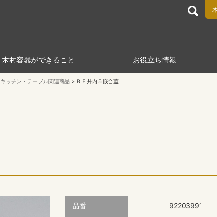
食品包装容器と業務用店舗用品の総合商社 木村容器株式会
木村容器ができること
お役立ち情報
キッチン・テーブル関連商品
ＢＦ丼内５嵌合蓋
品番
92203991