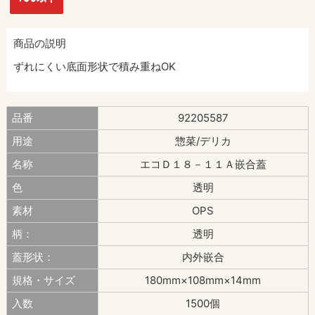
商品の説明
ずれにくい底面形状で積み重ねOK
品番
92205587
用途
惣菜/デリカ
名称
エコＤ１８－１１Ａ嵌合蓋
色
透明
素材
OPS
柄：
透明
蓋形状：
内外嵌合
規格・サイズ
180mm×108mm×14mm
入数
1500個