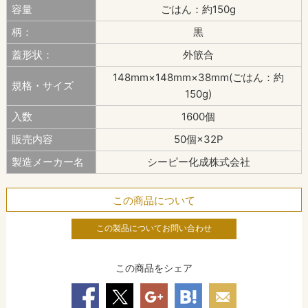
容量
ごはん：約150g
柄：
黒
蓋形状：
外篏合
148mm×148mm×38mm(ごはん：約
規格・サイズ
150g)
入数
1600個
販売内容
50個×32P
製造メーカー名
シーピー化成株式会社
この商品について
この製品についてお問い合わせ
この商品をシェア