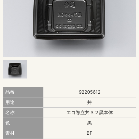
品番
92205612
用途
丼
名称
エコ際立丼３２黒本体
色
黒
素材
BF