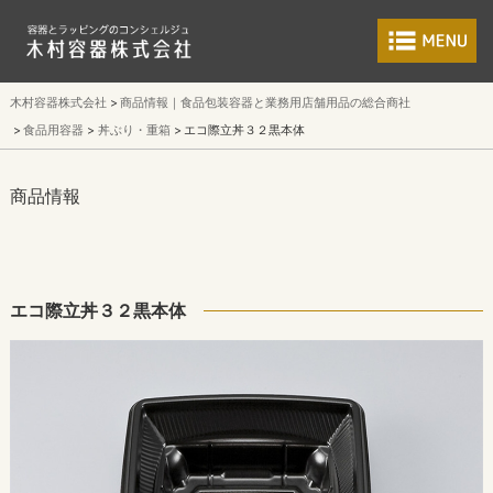
食品包装容器と業
木村容器株式会社
商品情報｜食品包装容器と業務用店舗用品の総合商社
食品用容器
丼ぶり・重箱
エコ際立丼３２黒本体
商品情報
エコ際立丼３２黒本体