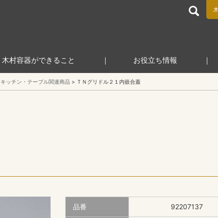
食品包装容器と業務用店舗用品の総合商社 木村容器株式会
木村容器ができること
お役立ち情報
キッチン・テーブル関連商品
ＴＮグリドル２１内嵌合蓋
品番
92207137