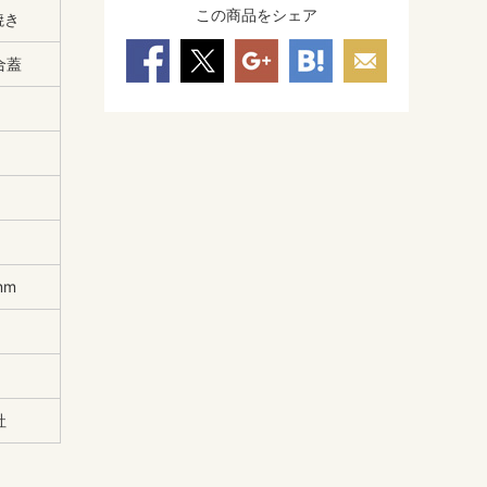
この商品をシェア
焼き
合蓋
mm
社