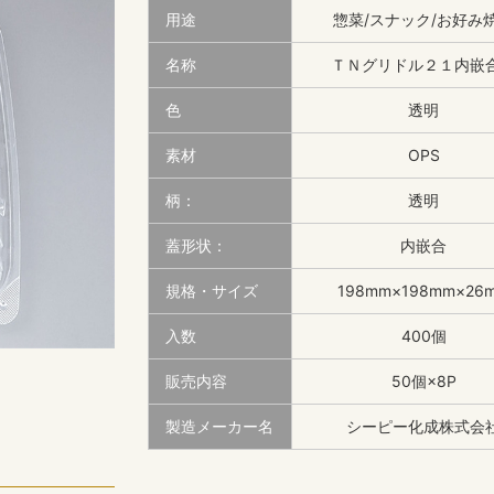
用途
惣菜/スナック/お好み
名称
ＴＮグリドル２１内嵌
色
透明
素材
OPS
柄：
透明
蓋形状：
内嵌合
規格・サイズ
198mm×198mm×26
入数
400個
販売内容
50個×8P
製造メーカー名
シーピー化成株式会