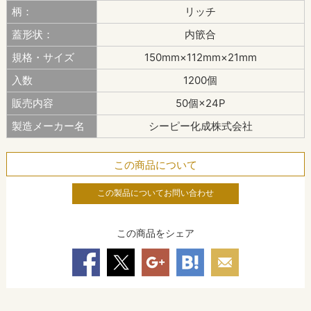
柄：
リッチ
蓋形状：
内篏合
規格・サイズ
150mm×112mm×21mm
入数
1200個
販売内容
50個×24P
製造メーカー名
シーピー化成株式会社
この商品について
この製品についてお問い合わせ
この商品をシェア