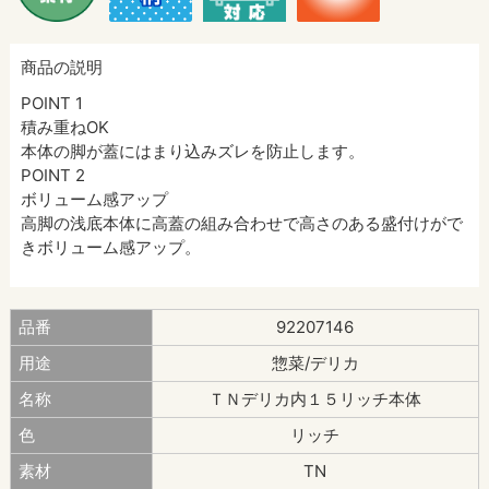
商品の説明
POINT 1
積み重ねOK
本体の脚が蓋にはまり込みズレを防止します。
POINT 2
ボリューム感アップ
高脚の浅底本体に高蓋の組み合わせで高さのある盛付けがで
きボリューム感アップ。
品番
92207146
用途
惣菜/デリカ
名称
ＴＮデリカ内１５リッチ本体
色
リッチ
素材
TN