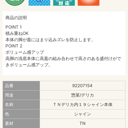
商品の説明
POINT 1
積み重ねOK
本体の脚が蓋にはまり込みズレを防止します。
POINT 2
ボリューム感アップ
高脚の浅底本体に高蓋の組み合わせで高さのある盛付けがで
きボリューム感アップ。
品番
92207154
用途
惣菜/デリカ
名称
ＴＮデリカ内１９シャイン本体
色
シャイン
素材
TN