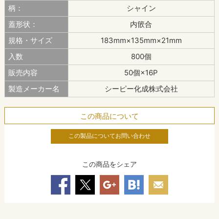
柄：
シャイン
蓋形状：
内篏合
規格・サイズ
183mm×135mm×21mm
入数
800個
販売内容
50個×16P
製造メーカー名
シーピー化成株式会社
この商品について
この製品についてお問い合わせ
この商品をシェア