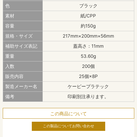
色
ブラック
素材
紙/CPP
容量
約150g
規格・サイズ
217mm×200mm×56mm
補助サイズ表記
蓋高さ：11mm
重量
53.60g
入数
200個
販売内容
25個×8P
製造メーカー名
ケーピープラテック
備考
印刷別注承ります。
この商品について
この製品についてお問い合わせ