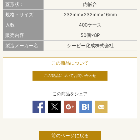
蓋形状：
内嵌合
規格・サイズ
232mm×232mm×16mm
入数
400ケース
販売内容
50個×8P
製造メーカー名
シーピー化成株式会社
この商品について
この製品についてお問い合わせ
この商品をシェア
前のページに戻る