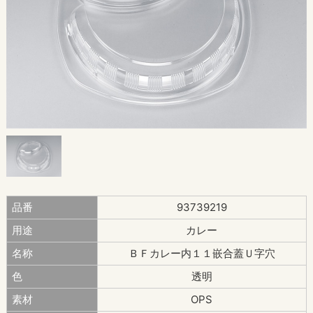
品番
93739219
用途
カレー
名称
ＢＦカレー内１１嵌合蓋Ｕ字穴
色
透明
素材
OPS