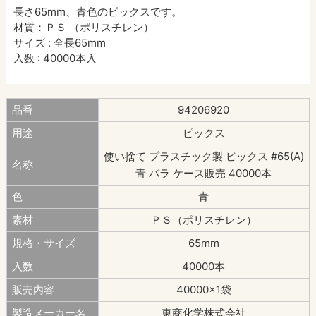
長さ65mm、青色のピックスです。
材質：ＰＳ （ポリスチレン）
サイズ : 全長65mm
入数 : 40000本入
品番
94206920
用途
ピックス
使い捨て プラスチック製 ピックス #65(A)
名称
青 バラ ケース販売 40000本
色
青
素材
ＰＳ（ポリスチレン）
規格・サイズ
65mm
入数
40000本
販売内容
40000×1袋
製造メーカー名
東商化学株式会社