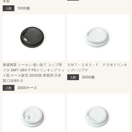
本製
1000個
入数
東罐興業 トーカン 使い捨て コップ用
ＳＭＴ－２８０－Ｆ ＰＳＷドリンキ
フタ SMT-280-F PSドリンキングリッ
ングハリアナ
ド黒 ケース販売 2000個 業務用 日本
2000個
入数
製 口径80-2
2000ケース
入数