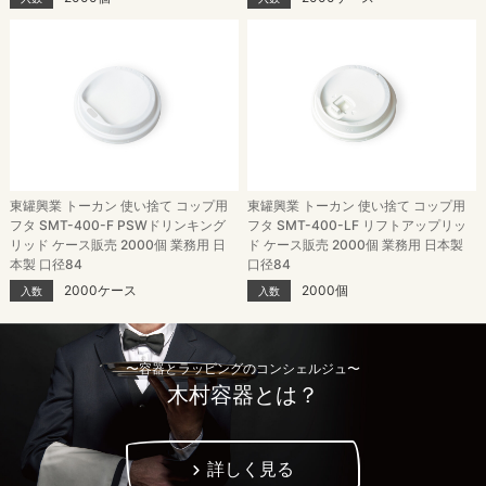
東罐興業 トーカン 使い捨て コップ用
東罐興業 トーカン 使い捨て コップ用
フタ SMT-400-F PSWドリンキング
フタ SMT-400-LF リフトアップリッ
リッド ケース販売 2000個 業務用 日
ド ケース販売 2000個 業務用 日本製
本製 口径84
口径84
2000ケース
2000個
入数
入数
〜容器とラッピングのコンシェルジュ〜
木村容器とは？
詳しく見る