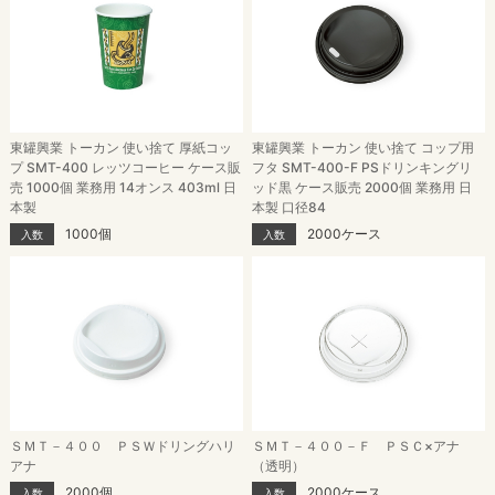
東罐興業 トーカン 使い捨て 厚紙コッ
東罐興業 トーカン 使い捨て コップ用
プ SMT-400 レッツコーヒー ケース販
フタ SMT-400-F PSドリンキングリ
売 1000個 業務用 14オンス 403ml 日
ッド黒 ケース販売 2000個 業務用 日
本製
本製 口径84
1000個
2000ケース
入数
入数
ＳＭＴ－４００ ＰＳＷドリングハリ
ＳＭＴ－４００－Ｆ ＰＳＣ×アナ
アナ
（透明）
2000個
2000ケース
入数
入数