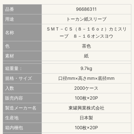
品番
96686311
用途
トーカン紙スリーブ
ＳＭＴ－ＣＳ（８－１６ｏｚ）カミスリ
名称
ーブ ８－１６オンスヨウ
色
茶色
素材
紙
箱重量：
9.7kg
規格・サイズ
口径mm×高さmm×底径mm
入数
2000ケース
販売内容
100枚×20P
製造メーカー名
東罐興業株式会社
生産地
日本製
箱内梱包
100枚×20P